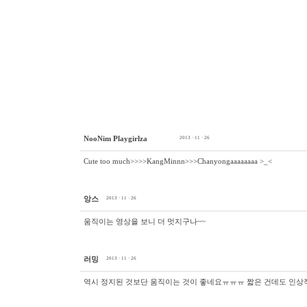
NooNim Playgirlza
2013 · 11 · 26
Cute too much>>>>KangMinnn>>>Chanyongaaaaaaaa >_<
앙스
2013 · 11 · 26
움직이는 영상을 보니 더 멋지구나~~
러밍
2013 · 11 · 26
역시 정지된 것보단 움직이는 것이 좋네요ㅠㅠㅠ 짧은 건데도 인