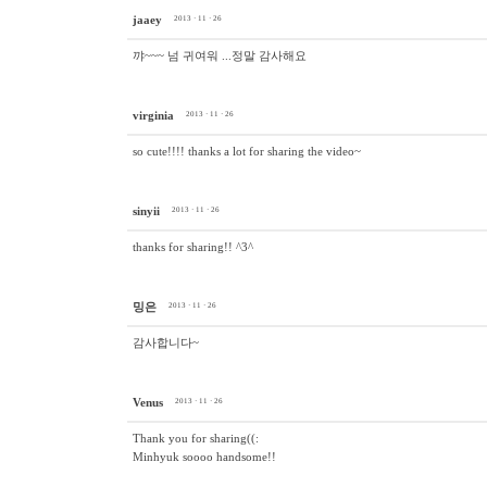
jaaey
2013 · 11 · 26
꺄~~~ 넘 귀여워 ...정말 감사해요
virginia
2013 · 11 · 26
so cute!!!! thanks a lot for sharing the video~
sinyii
2013 · 11 · 26
thanks for sharing!! ^3^
밍은
2013 · 11 · 26
감사합니다~
Venus
2013 · 11 · 26
Thank you for sharing((:
Minhyuk soooo handsome!!