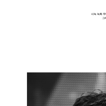
사녹 녹화 무
그