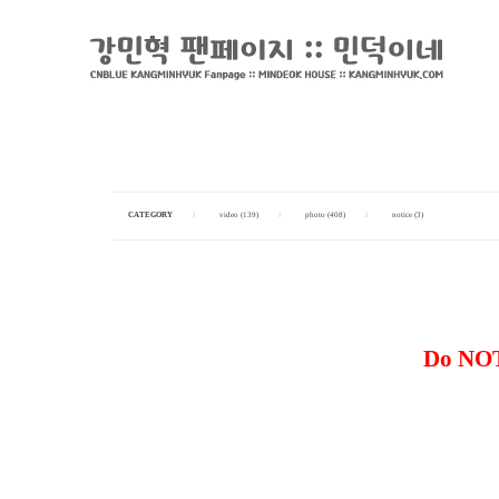
CATEGORY
I
video (139)
I
photo (408)
I
notice (3)
Do NOT