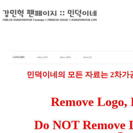
CATEGORY
I
video (139)
I
photo (408)
I
notice (3)
민덕이네의 모든 자료는 2차가
Remove Logo, Ed
Do NOT Remove LO