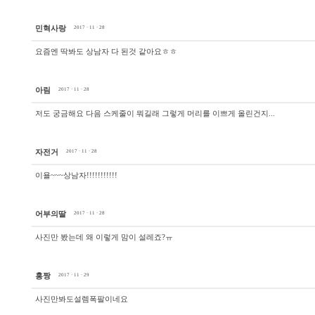
민혁사랑
2017 · 11 · 28
요즘엔 딱봐도 상남자 다 된것 같아요ㅎㅎ
아림
2017 · 11 · 28
저도 궁금해요 다음 스케줄이 뭐길래 그렇게 머리를 이쁘게 올린건지...
자전거
2017 · 11 · 28
이욜~~~상남자!!!!!!!!!!!
어부의딸
2017 · 11 · 28
사진만 봤는데 왜 이렇게 맘이 설레죠?ㅠ
홍짱
2017 · 11 · 29
사진만봐도설렘폭팔이네요