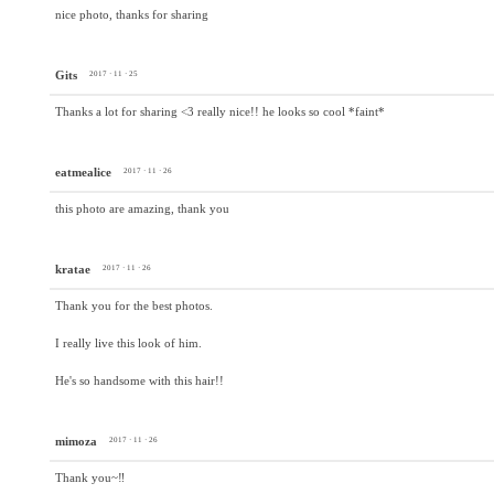
nice photo, thanks for sharing
Gits
2017 · 11 · 25
Thanks a lot for sharing <3 really nice!! he looks so cool *faint*
eatmealice
2017 · 11 · 26
this photo are amazing, thank you
kratae
2017 · 11 · 26
Thank you for the best photos.
I really live this look of him.
He's so handsome with this hair!!
mimoza
2017 · 11 · 26
Thank you~‼