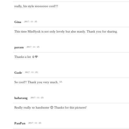
really, his style sooooooo cool!!!
Gina
2017 · 11 · 25
This time MinHyuk is not only lovely but also manly. Thank you for sharing.
param
2017 · 11 · 25
Thanks a lot ☺💙
Gade
2017 · 11 · 25
So cool!! Thank you very much. ^^
hahatang
2017 · 11 · 25
Really really so handsome 😍 Thanks for this pictures!
PanPan
2017 · 11 · 25