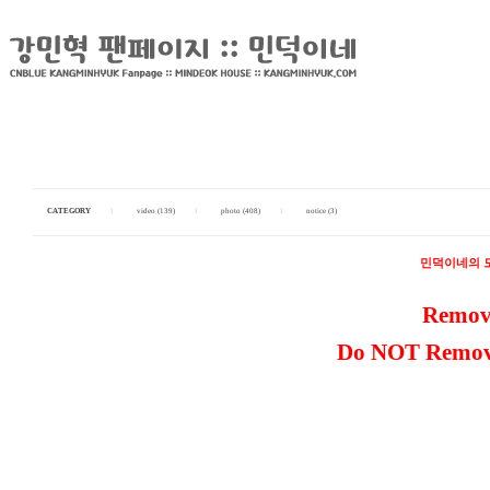
CATEGORY
I
video (139)
I
photo (408)
I
notice (3)
민덕이네의 모
Remove
Do NOT Remove