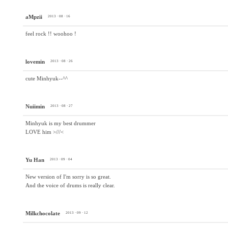
aMpzii
2013 · 08 · 16
feel rock !! woohoo !
lovemin
2013 · 08 · 26
cute Minhyuk--^^
Nuiimin
2013 · 08 · 27
Minhyuk is my best drummer
LOVE him >///<
Yu Han
2013 · 09 · 04
New version of I'm sorry is so great.
And the voice of drums is really clear.
Milkchocolate
2013 · 09 · 12