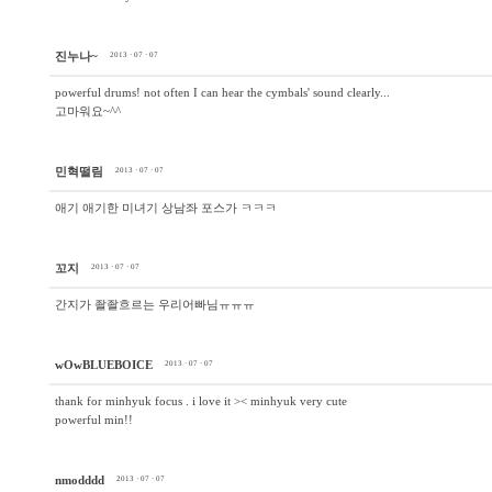
진누나~
2013 · 07 · 07
powerful drums! not often I can hear the cymbals' sound clearly...
고마워요~^^
민혁떨림
2013 · 07 · 07
애기 애기한 미녀기 상남좌 포스가 ㅋㅋㅋ
꼬지
2013 · 07 · 07
간지가 좔좔흐르는 우리어빠님ㅠㅠㅠ
wOwBLUEBOICE
2013 · 07 · 07
thank for minhyuk focus . i love it >< minhyuk very cute
powerful min!!
nmodddd
2013 · 07 · 07