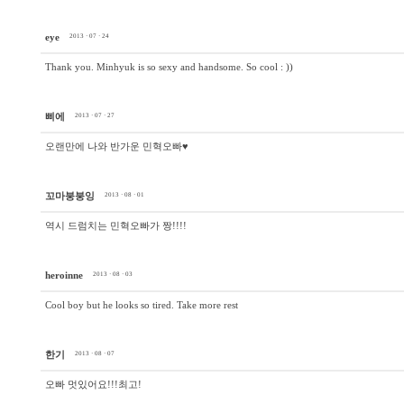
eye
2013 · 07 · 24
Thank you. Minhyuk is so sexy and handsome. So cool : ))
삐에
2013 · 07 · 27
오랜만에 나와 반가운 민혁오빠♥
꼬마붕붕잉
2013 · 08 · 01
역시 드럼치는 민혁오빠가 짱!!!!
heroinne
2013 · 08 · 03
Cool boy but he looks so tired. Take more rest
한기
2013 · 08 · 07
오빠 멋있어요!!!최고!