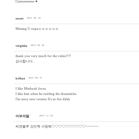
Cuteeeeeeeee ♥
sweet
2013 · 09 · 16
Missing U oopaㅠㅠㅠㅠㅠㅠ
virginia
2013 · 09 · 26
thank you very much for the video!!!!
감사합니다..
icebaa
2013 · 09 · 27
I like Minhyuk focus
I like him when he twirling the drumsticks
I'm sorry new version It's so fun kkkk
어부의딸
2013 · 11 · 02
씨엔블루 강민혁 사랑해♡♡♡♡♡♡♡♡♡♡~~~~~~~