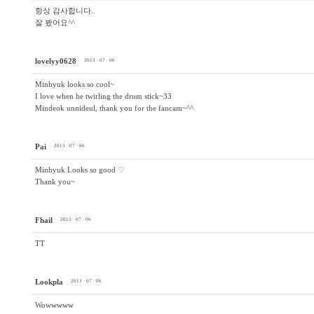
항상 감사합니다..
잘 봤어요^^
lovelyy0628
2013 · 07 · 06
Minhyuk looks so cool~
I love when he twirling the drum stick~33
Mindeok unnideul, thank you for the fancam~^^
Pai
2013 · 07 · 06
Minhyuk Looks so good ♡
Thank you~
Fhail
2013 · 07 · 06
TT
Lookpla
2013 · 07 · 06
Wowwwww