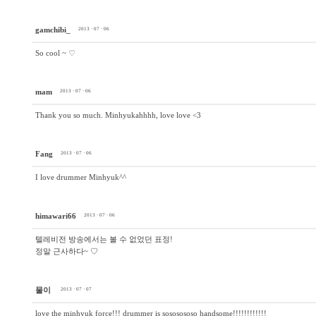
gamchibi_
2013 · 07 · 06
So cool ~ ♡
mam
2013 · 07 · 06
Thank you so much. Minhyukahhhh, love love <3
Fang
2013 · 07 · 06
I love drummer Minhyuk^^
himawari66
2013 · 07 · 06
텔레비전 방송에서는 볼 수 없었던 표정!
정말 근사하다~ ♡
물이
2013 · 07 · 07
love the minhyuk force!!! drummer is sososososo handsome!!!!!!!!!!!!