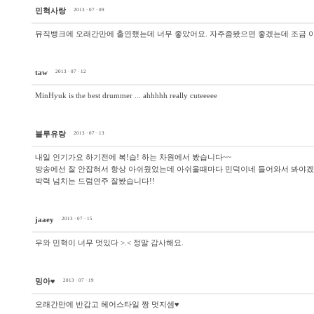
민혁사랑
2013 · 07 · 09
뮤직뱅크에 오래간만에 출연했는데 너무 좋았어요. 자주좀봤으면 좋겠는데 조금 아
taw
2013 · 07 · 12
MinHyuk is the best drummer ... ahhhhh really cuteeeee
블루유랑
2013 · 07 · 13
내일 인기가요 하기전에 복!습! 하는 차원에서 봤습니다~~
방송에선 잘 안잡혀서 항상 아쉬웠었는데 아쉬울때마다 민덕이네 들어와서 봐야겠
박력 넘치는 드럼연주 잘봤습니다!!
jaaey
2013 · 07 · 15
우와 민혁이 너무 멋있다 >.< 정말 감사해요.
밍아♥
2013 · 07 · 19
오래간만에 반갑고 헤어스타일 짱 멋지셈♥