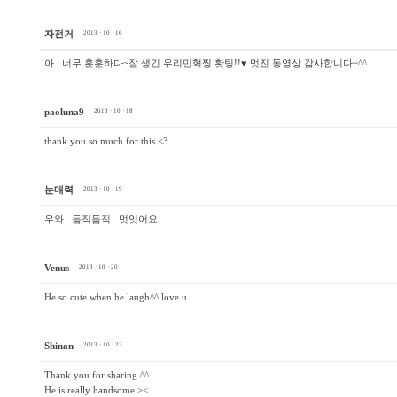
자전거
2013 · 10 · 16
아...너무 훈훈하다~잘 생긴 우리민혁찡 홧팅!!♥ 멋진 동영상 감사합니다~^^
paoluna9
2013 · 10 · 18
thank you so much for this <3
눈매력
2013 · 10 · 19
우와...듬직듬직...멋잇어요
Venus
2013 · 10 · 20
He so cute when he laugh^^ love u.
Shinan
2013 · 10 · 23
Thank you for sharing ^^
He is really handsome ><