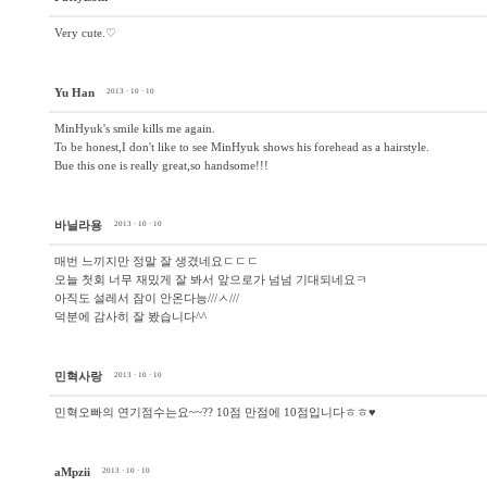
Very cute.♡
Yu Han
2013 · 10 · 10
MinHyuk's smile kills me again.
To be honest,I don't like to see MinHyuk shows his forehead as a hairstyle.
Bue this one is really great,so handsome!!!
바닐라용
2013 · 10 · 10
매번 느끼지만 정말 잘 생겼네요ㄷㄷㄷ
오늘 첫회 너무 재밌게 잘 봐서 앞으로가 넘넘 기대되네요ㅋ
아직도 설레서 잠이 안온다능///ㅅ///
덕분에 감사히 잘 봤습니다^^
민혁사랑
2013 · 10 · 10
민혁오빠의 연기점수는요~~?? 10점 만점에 10점입니다ㅎㅎ♥
aMpzii
2013 · 10 · 10