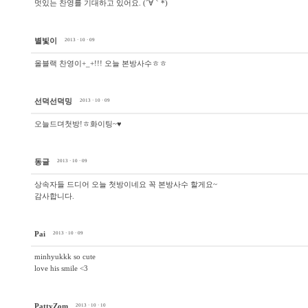
멋있는 찬영를 기대하고 있어요. (´∀｀*)
별빛이
2013 · 10 · 09
올블랙 찬영이+_+!!! 오늘 본방사수ㅎㅎ
선덕선덕밍
2013 · 10 · 09
오늘드뎌첫방!ㅎ화이팅~♥
동글
2013 · 10 · 09
상속자들 드디어 오늘 첫방이네요 꼭 본방사수 할게요~
감사합니다.
Pai
2013 · 10 · 09
minhyukkk so cute
love his smile <3
PattyZom
2013 · 10 · 10