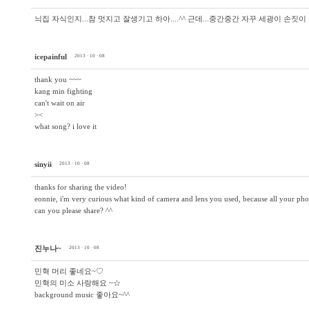
늬집 자식인지...참 멋지고 잘생기고 하아....^^ 근데...중간중간 자꾸 세광이 손짓
icepainful
2013 · 10 · 08
thank you ~~~
kang min fighting
can't wait on air
><
what song? i love it
sinyii
2013 · 10 · 08
thanks for sharing the video!
eonnie, i'm very curious what kind of camera and lens you used, because all your phot
can you please share? ^^
진누나~
2013 · 10 · 08
민혁 머리 좋네요~♡
민혁의 미소 사랑해요 ~☆
background music 좋아요~^^