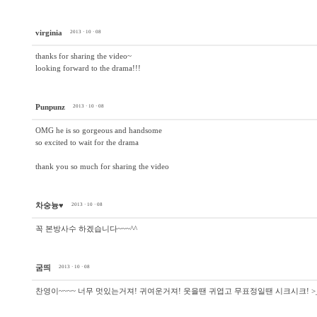
virginia
2013 · 10 · 08
thanks for sharing the video~
looking forward to the drama!!!
Punpunz
2013 · 10 · 08
OMG he is so gorgeous and handsome
so excited to wait for the drama
thank you so much for sharing the video
차숭늉♥
2013 · 10 · 08
꼭 본방사수 하겠습니다~~~^^
굼띄
2013 · 10 · 08
찬영이~~~~ 너무 멋있는거져! 귀여운거져! 웃을땐 귀엽고 무표정일땐 시크시크! >