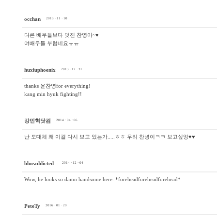
occhan
2013 · 11 · 10
다른 배우들보다 멋진 찬영아~♥
여배우들 부럽네요ㅠㅠ
huxiuphoenix
2013 · 12 · 31
thanks 윤찬영for everything!
kang min hyuk fighting!!
강민혁닷컴
2014 · 04 · 06
난 도대체 왜 이걸 다시 보고 있는가.....ㅎㅎ 우리 찬녕이ㅋㅋ 보고싶엉♥♥
blueaddicted
2014 · 12 · 04
Wow, he looks so damn handsome here. *foreheadforeheadforehead*
PeteTy
2016 · 01 · 20