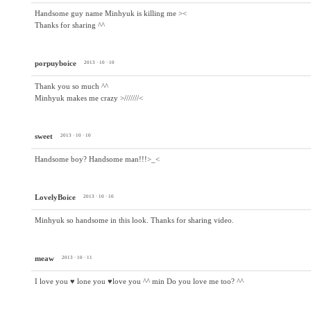
Handsome guy name Minhyuk is killing me ><
Thanks for sharing ^^
porpuyboice
2013 · 10 · 10
Thank you so much ^^
Minhyuk makes me crazy >///////<
sweet
2013 · 10 · 10
Handsome boy? Handsome man!!!>_<
LovelyBoice
2013 · 10 · 10
Minhyuk so handsome in this look. Thanks for sharing video.
meaw
2013 · 10 · 11
I love you ♥ lone you ♥love you ^^ min Do you love me too? ^^