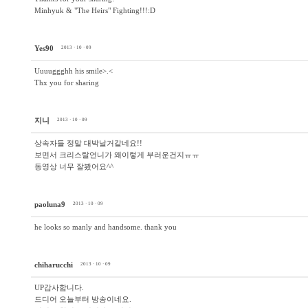
Minhyuk & "The Heirs" Fighting!!!:D
Yes90
2013 · 10 · 09
Uuuuggghh his smile>.<
Thx you for sharing
지니
2013 · 10 · 09
상속자들 정말 대박날거같네요!!
보면서 크리스탈언니가 왜이렇게 부러운건지ㅠㅠ
동영상 너무 잘봤어요^^
paoluna9
2013 · 10 · 09
he looks so manly and handsome. thank you
chiharucchi
2013 · 10 · 09
UP감사합니다.
드디어 오늘부터 방송이네요.