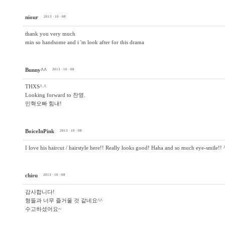
niour
2013 · 10 · 08
thank you very much
min so handsome and i 'm look after for this drama
Bunny^^
2013 · 10 · 08
THXS^ ^
Looking forward to 찬영.
민혁오빠 힘내!
BoiceInPink
2013 · 10 · 08
I love his haircut / hairstyle here!! Really looks good! Haha and so much eye-smile!! 
chiru
2013 · 10 · 08
감사합니다!
형들과 너무 즐거울 것 같네요^^
수고하셨어요~