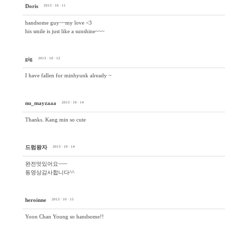
Doris
2013 · 10 · 11
handsome guy~~my love <3
his smile is just like a sunshine~~~
gig
2013 · 10 · 12
I have fallen for minhyunk already ~
nu_mayzaaa
2013 · 10 · 14
Thanks. Kang min so cute
드럼왕자
2013 · 10 · 14
완전멋있어요~~~
동영상감사합니다^^
heroinne
2013 · 10 · 15
Yoon Chan Young so handsome!!