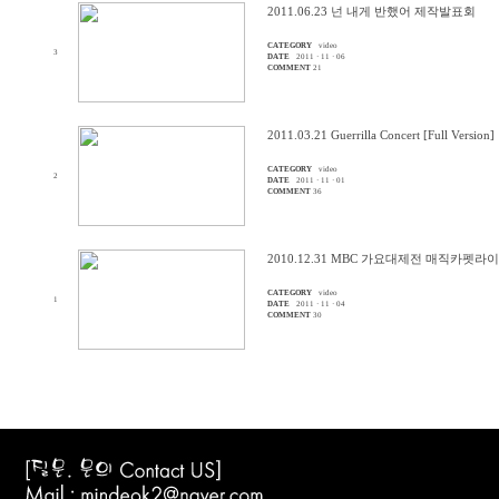
2011.06.23 넌 내게 반했어 제작발표회
CATEGORY
video
3
DATE
2011 · 11 · 06
COMMENT
21
2011.03.21 Guerrilla Concert [Full Version]
CATEGORY
video
2
DATE
2011 · 11 · 01
COMMENT
36
2010.12.31 MBC 가요대제전 매직카펫라
CATEGORY
video
1
DATE
2011 · 11 · 04
COMMENT
30