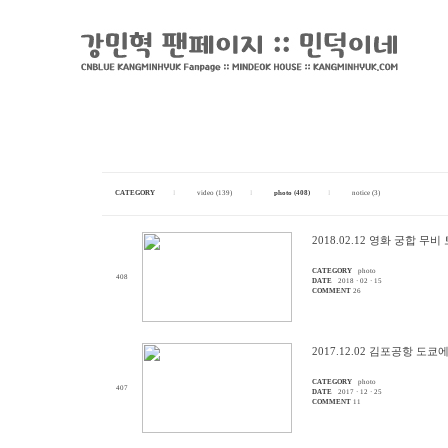
CATEGORY
I
video (139)
I
photo (408)
I
notice (3)
2018.02.12 영화 궁합 무
CATEGORY
photo
408
DATE
2018 · 02 · 15
COMMENT
26
2017.12.02 김포공항 도쿄
CATEGORY
photo
407
DATE
2017 · 12 · 25
COMMENT
11