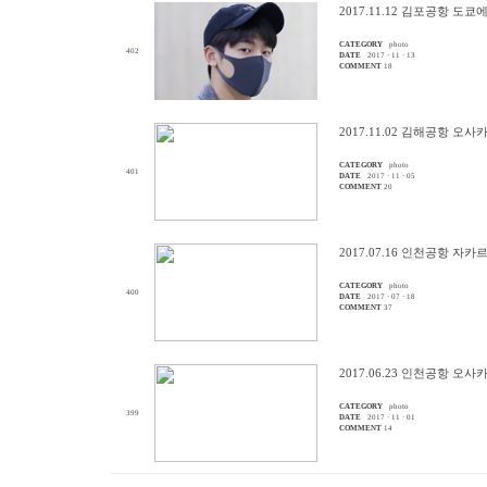
2017.11.12 김포공항 도쿄
CATEGORY
photo
402
DATE
2017 · 11 · 13
COMMENT
18
2017.11.02 김해공항 오사
CATEGORY
photo
401
DATE
2017 · 11 · 05
COMMENT
20
2017.07.16 인천공항 자
CATEGORY
photo
400
DATE
2017 · 07 · 18
COMMENT
37
2017.06.23 인천공항 오
CATEGORY
photo
399
DATE
2017 · 11 · 01
COMMENT
14