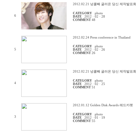
2012.02.21 넝쿨째 굴러온 당신 제작발표
CATEGORY
photo
6
DATE
2012 · 02 · 28
COMMENT
48
2012.02.24 Press conference in Thailand
CATEGORY
photo
5
DATE
2012 · 02 · 26
COMMENT
26
2012.02.21 넝쿨째 굴러온 당신 제작발표
CATEGORY
photo
4
DATE
2012 · 02 · 25
COMMENT
51
2012.01.12 Golden Disk Awards 레드카펫
CATEGORY
photo
3
DATE
2012 · 01 · 19
COMMENT
55